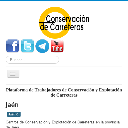
Buscar...
Cambiar
navegación
Home
Plataforma de Trabajadores de Conservación y Explotación
de Carreteras
Noticias
Jaén
Centros de Conservación
Jaén C.
Empleo
Centros de Conservación y Explotación de Carreteras en la provincia
Enlaces Externos
de Jaén