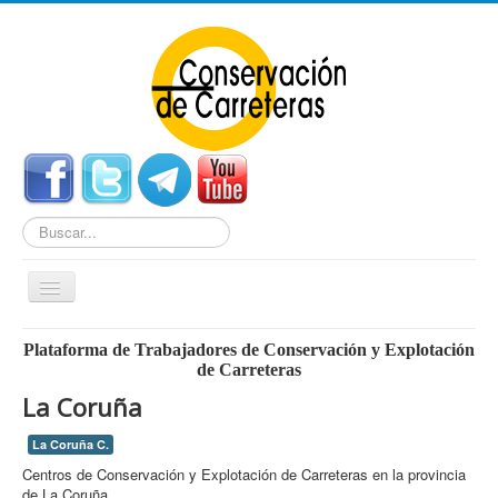
Buscar...
Cambiar
navegación
Home
Plataforma de Trabajadores de Conservación y Explotación
de Carreteras
Noticias
La Coruña
Centros de Conservación
La Coruña C.
Empleo
Centros de Conservación y Explotación de Carreteras en la provincia
Enlaces Externos
de La Coruña