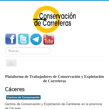
Buscar...
Cambiar
navegación
Home
Plataforma de Trabajadores de Conservación y Explotación
de Carreteras
Noticias
Cáceres
Centros de Conservación
Centros de Conservación
Empleo
Centros de Conservación y Explotación de Carreteras en la provincia
Enlaces Externos
de Cáceres