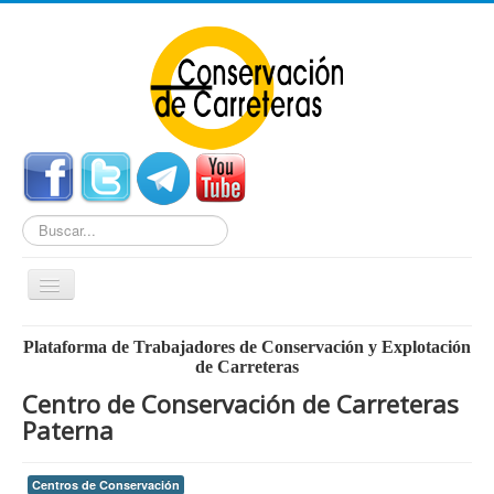
Buscar...
Cambiar
navegación
Home
Plataforma de Trabajadores de Conservación y Explotación
de Carreteras
Noticias
Centro de Conservación de Carreteras
Centros de Conservación
Paterna
Empleo
Centros de Conservación
Enlaces Externos