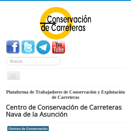
Buscar...
Cambiar
navegación
Home
Plataforma de Trabajadores de Conservación y Explotación
de Carreteras
Noticias
Centro de Conservación de Carreteras
Centros de Conservación
Nava de la Asunción
Empleo
Centros de Conservación
Enlaces Externos