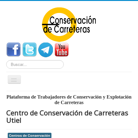
Buscar...
Cambiar
navegación
Home
Plataforma de Trabajadores de Conservación y Explotación
de Carreteras
Noticias
Centro de Conservación de Carreteras
Centros de Conservación
Utiel
Empleo
Centros de Conservación
Enlaces Externos