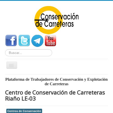
Buscar...
Cambiar
navegación
Home
Plataforma de Trabajadores de Conservación y Explotación
de Carreteras
Noticias
Centro de Conservación de Carreteras
Centros de Conservación
Riaño LE-03
Empleo
Centros de Conservación
Enlaces Externos