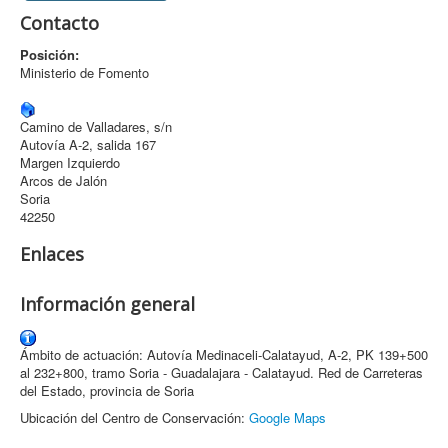
Contacto
Archivo
Posición:
Formularios
Ministerio de Fomento
Contacto
Camino de Valladares, s/n
Autovía A-2, salida 167
Margen Izquierdo
Arcos de Jalón
Soria
42250
Enlaces
Información general
Ámbito de actuación: Autovía Medinaceli-Calatayud, A-2, PK 139+500
al 232+800, tramo Soria - Guadalajara - Calatayud. Red de Carreteras
del Estado, provincia de Soria
Ubicación del Centro de Conservación:
Google Maps