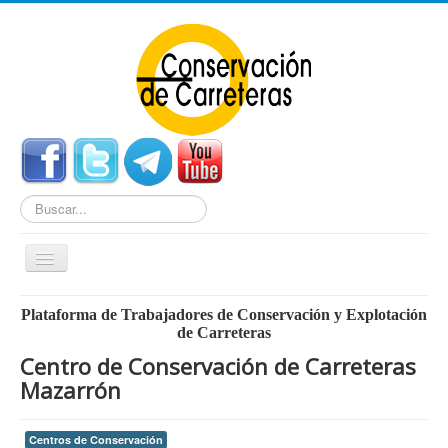
Buscar...
Cambiar
navegación
Home
Plataforma de Trabajadores de Conservación y Explotación
de Carreteras
Noticias
Centro de Conservación de Carreteras
Centros de Conservación
Mazarrón
Empleo
Centros de Conservación
Enlaces Externos