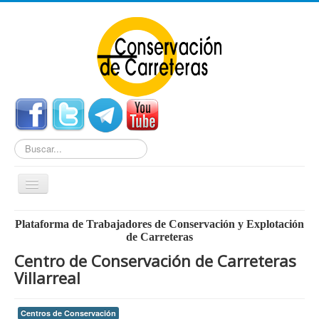
Buscar...
Cambiar
navegación
Home
Plataforma de Trabajadores de Conservación y Explotación
de Carreteras
Noticias
Centro de Conservación de Carreteras
Centros de Conservación
Villarreal
Empleo
Centros de Conservación
Enlaces Externos