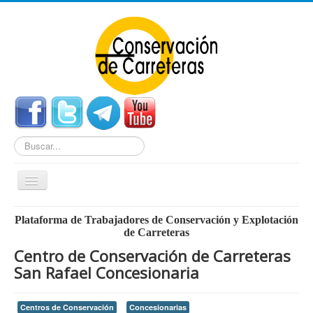
Buscar...
Cambiar
navegación
Home
Plataforma de Trabajadores de Conservación y Explotación
de Carreteras
Noticias
Centro de Conservación de Carreteras
Centros de Conservación
San Rafael Concesionaria
Empleo
Centros de Conservación
Concesionarias
Enlaces Externos