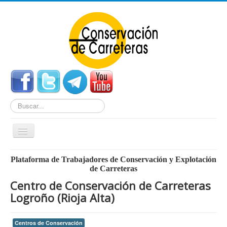
Buscar...
Cambiar
navegación
Home
Plataforma de Trabajadores de Conservación y Explotación
de Carreteras
Noticias
Centro de Conservación de Carreteras
Centros de Conservación
Logroño (Rioja Alta)
Empleo
Centros de Conservación
Enlaces Externos