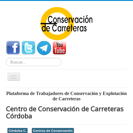
Buscar...
Cambiar
navegación
Home
Plataforma de Trabajadores de Conservación y Explotación
de Carreteras
Noticias
Centro de Conservación de Carreteras
Centros de Conservación
Córdoba
Empleo
Córdoba C.
Centros de Conservación
Enlaces Externos