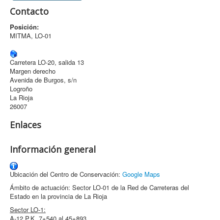
Contacto
Archivo
Posición:
Formularios
MITMA, LO-01
Contacto
Carretera LO-20, salida 13
Margen derecho
Avenida de Burgos, s/n
Logroño
La Rioja
26007
Enlaces
Información general
Ubicación del Centro de Conservación:
Google Maps
Ámbito de actuación: Sector LO-01 de la Red de Carreteras del
Estado en la provincia de La Rioja
Sector LO-1:
A-12 P.K. 7+540 al 45+893