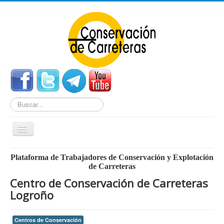
Buscar...
Cambiar
navegación
Home
Plataforma de Trabajadores de Conservación y Explotación
de Carreteras
Noticias
Centro de Conservación de Carreteras
Centros de Conservación
Logroño
Empleo
Centros de Conservación
Enlaces Externos