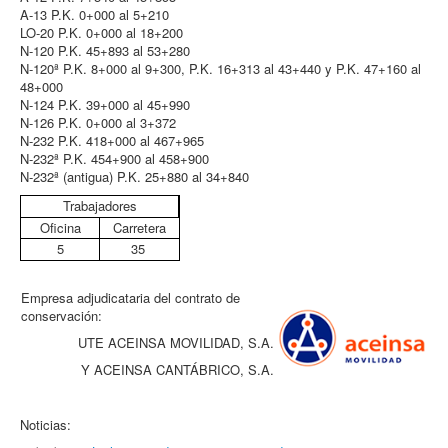
A-13 P.K. 0+000 al 5+210
LO-20 P.K. 0+000 al 18+200
N-120 P.K. 45+893 al 53+280
N-120ª P.K. 8+000 al 9+300, P.K. 16+313 al 43+440 y P.K. 47+160 al
48+000
N-124 P.K. 39+000 al 45+990
N-126 P.K. 0+000 al 3+372
N-232 P.K. 418+000 al 467+965
N-232ª P.K. 454+900 al 458+900
N-232ª (antigua) P.K. 25+880 al 34+840
Trabajadores
Oficina
Carretera
5
35
Empresa adjudicataria del contrato de
conservación:
UTE ACEINSA MOVILIDAD, S.A.
Y ACEINSA CANTÁBRICO, S.A.
Noticias: