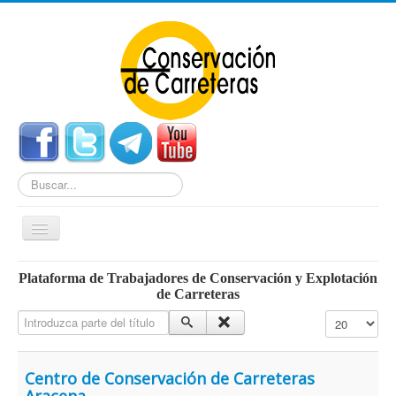
Buscar...
Cambiar
navegación
Home
Plataforma de Trabajadores de Conservación y Explotación
de Carreteras
Noticias
Introduzca parte del título
Cantidad a mo
Centros de Conservación
Empleo
Centro de Conservación de Carreteras
Enlaces Externos