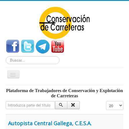
Buscar...
Cambiar
navegación
Home
Plataforma de Trabajadores de Conservación y Explotación
de Carreteras
Noticias
Introduzca parte del título
Cantidad a mo
Centros de Conservación
Empleo
Autopista Central Gallega, C.E.S.A.
Enlaces Externos